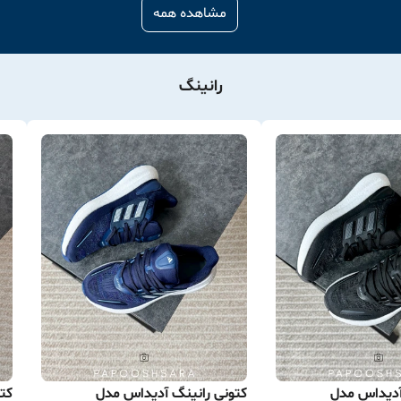
مشاهده همه
رانینگ
آدیداس مدل
کتونی رانینگ آدیداس مدل
کتو