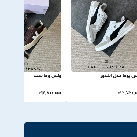
س پوما مدل ایندور
ونس وجا ست
۲٬۸۰۰٬۰۰۰
۲٬۷۵۰٬۰