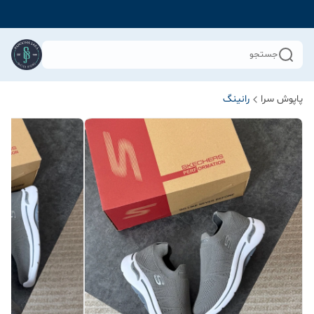
جستجو
پاپوش سرا
رانینگ