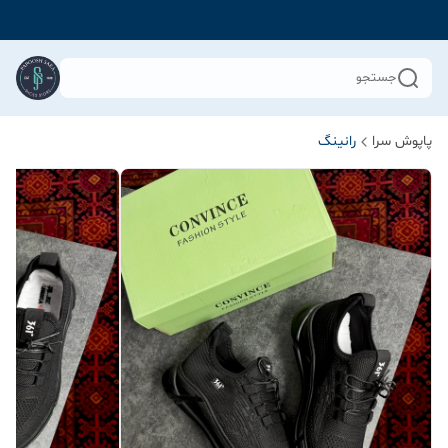
جستجو
پاپوش سرا
رانینگ