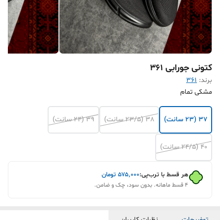
کتونی جورابی 361
برند:
۳۶۱
مشکی تمام
37 (۲۳ سانت)
38 (۲۳/۵ سانت)
39 (۲۴ سانت)
40 (۲۴/۵ سانت)
هر قسط با ترب‌پی:
۵۷۵٬۰۰۰
تومان
۴ قسط ماهانه. بدون سود، چک و ضامن.
توضیحات
نظرات کاربران