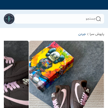
جستجو
پاپوش سرا
جردن