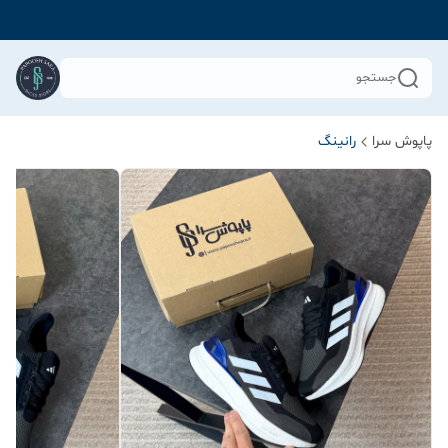
جستجو
پاپوش سرا
رانینگ