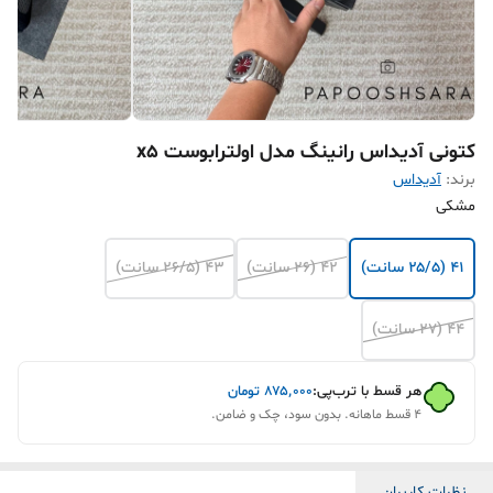
کتونی آدیداس رانینگ مدل اولترابوست x5
برند:
آدیداس
مشکی
۴۱ (۲۵/۵ سانت)
۴۲ (۲۶ سانت)
۴۳ (۲۶/۵ سانت)
۴۴ (۲۷ سانت)
هر قسط با ترب‌پی:
۸۷۵٬۰۰۰
تومان
۴ قسط ماهانه. بدون سود، چک و ضامن.
نظرات کاربران