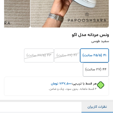
ونس مردانه مدل اکو
سفید طوسی
41 (25/5 سانت)
42 (26 سانت)
43 (26/5 سانت)
44 (27 سانت)
هر قسط با ترب‌پی:
۷۳۷٬۵۰۰
تومان
۴ قسط ماهانه. بدون سود، چک و ضامن.
نظرات کاربران