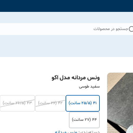
جستجو در محصولات
ونس مردانه مدل اکو
سفید طوسی
41 (25/5 سانت)
42 (26 سانت)
43 (26/5 سانت)
44 (27 سانت)
دسته‌بندی
:
ونس مردانه