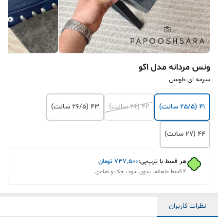
ونس مردانه مدل اکو
سرمه ای طوسی
41 (25/5 سانت)
42 (26 سانت)
43 (26/5 سانت)
44 (27 سانت)
هر قسط با ترب‌پی:
۷۳۷٬۵۰۰
تومان
۴ قسط ماهانه. بدون سود، چک و ضامن.
نظرات کاربران