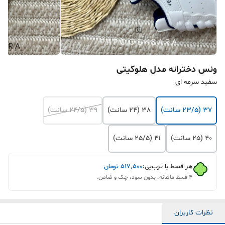
ونس دخترانه مدل هلوکیتی
سفید سرمه ای
37 (23/5 سانت)
38 (24 سانت)
39 (24/5 سانت)
40 (25 سانت)
41 (25/5 سانت)
هر قسط با ترب‌پی:
۵۱۷٬۵۰۰
تومان
۴ قسط ماهانه. بدون سود، چک و ضامن.
نظرات کاربران