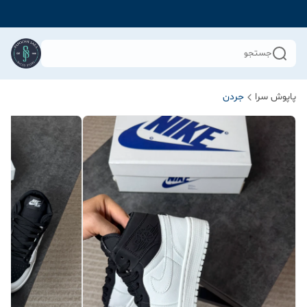
جستجو
پاپوش سرا
جردن