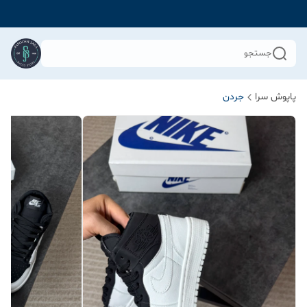
جستجو
پاپوش سرا
جردن