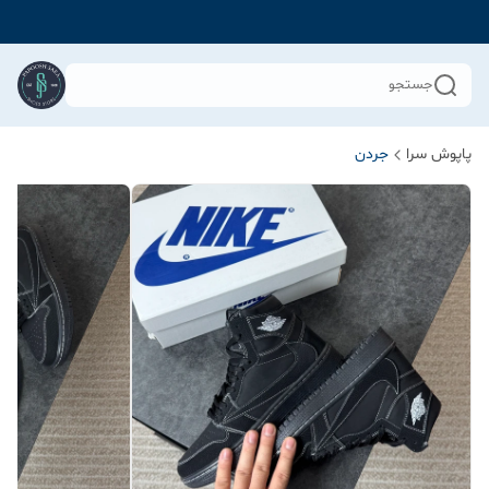
جستجو
پاپوش سرا
جردن