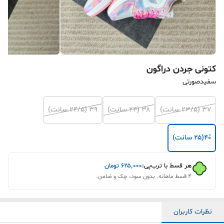
کتونی جردن دراگون
سفیدصورتی
۳۷ (۲۳/۵ سانت)
۳۸ (۲۴ سانت)
۳۹ (۲۴/۵ سانت)
۴۰ً(۲۵ سانت)
هر قسط با ترب‌پی:
۶۲۵٬۰۰۰
تومان
۴ قسط ماهانه. بدون سود، چک و ضامن.
نظرات کاربران