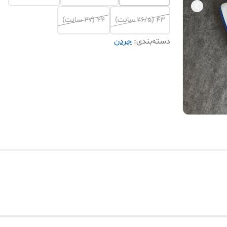
۴۳ (۲۶/۵ سانت)
۴۴ (۲۷ سانت)
دسته‌بندی
:
جردن