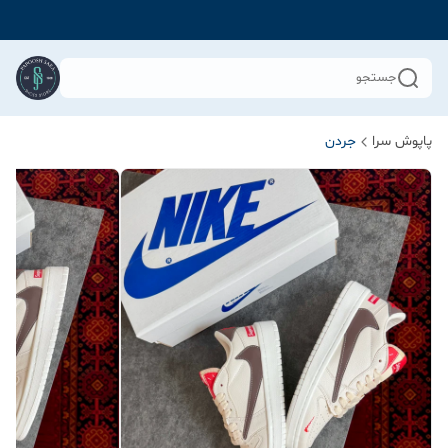
جستجو
پاپوش سرا
جردن