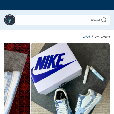
جستجو
پاپوش سرا
جردن