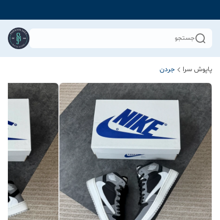
جستجو
پاپوش سرا
جردن