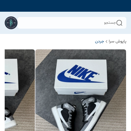
جستجو
پاپوش سرا
جردن