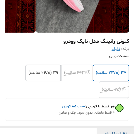
کتونی رانینگ مدل نایک وومرو
برند:
نایک
سفیدصورتی
37 (23/5 سانت)
38 (24 سانت)
39 (24/5 سانت)
40 (25 سانت)
هر قسط با ترب‌پی:
۸۵۰٬۰۰۰
تومان
۴ قسط ماهانه. بدون سود، چک و ضامن.
نظرات کاربران