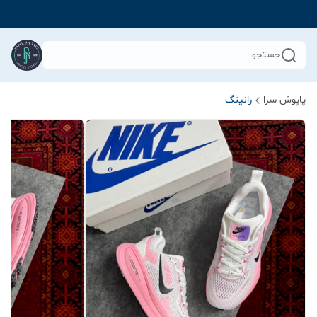
جستجو
پاپوش سرا
رانینگ