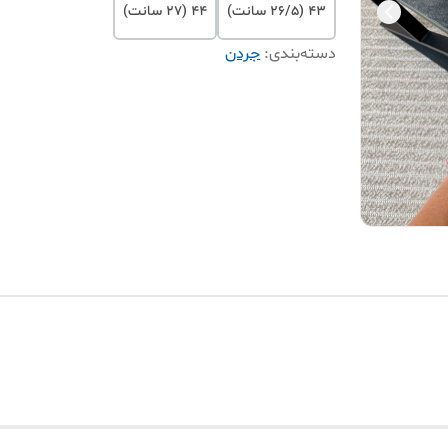
43 (26/5 سانت)
44 (27 سانت)
دسته‌بندی
:
جردن