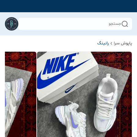
جستجو
پاپوش سرا
رانینگ