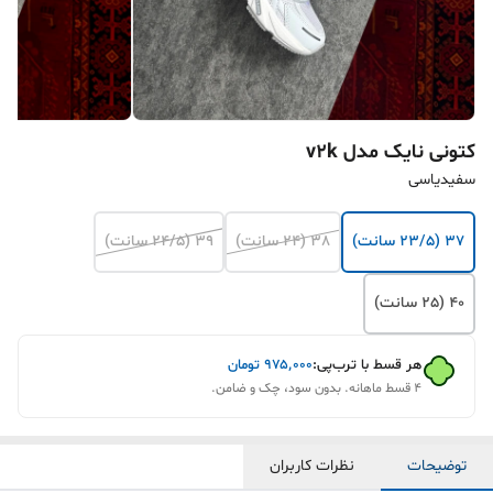
کتونی نایک مدل v2k
سفیدیاسی
37 (23/5 سانت)
38 (24 سانت)
39 (24/5 سانت)
40 (25 سانت)
هر قسط با ترب‌پی:
۹۷۵٬۰۰۰
تومان
۴ قسط ماهانه. بدون سود، چک و ضامن.
توضیحات
نظرات کاربران