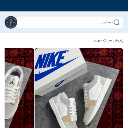
جستجو
پاپوش سرا
جردن