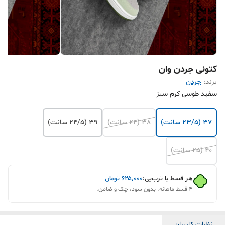
کتونی جردن وان
برند:
جردن
سفید طوسی کرم سبز
37 (23/5 سانت)
38 (24 سانت)
39 (24/5 سانت)
40 (25 سانت)
هر قسط با ترب‌پی:
۶۲۵٬۰۰۰
تومان
۴ قسط ماهانه. بدون سود، چک و ضامن.
نظرات کاربران