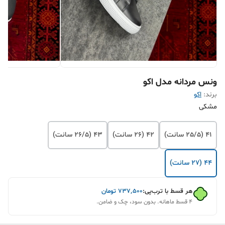
ونس مردانه مدل اکو
برند:
اکو
مشکی
41 (25/5 سانت)
42 (26 سانت)
43 (26/5 سانت)
44 (27 سانت)
هر قسط با ترب‌پی:
۷۳۷٬۵۰۰
تومان
۴ قسط ماهانه. بدون سود، چک و ضامن.