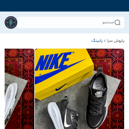
جستجو
پاپوش سرا
رانینگ