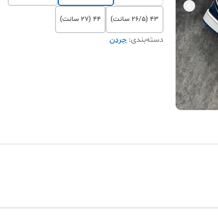
۴۳ (۲۶/۵ سانت)
۴۴ (۲۷ سانت)
دسته‌بندی
:
جردن