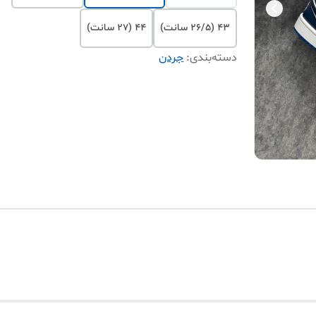
۴۳ (۲۶/۵ سانت)
۴۴ (۲۷ سانت)
دسته‌بندی
:
جردن