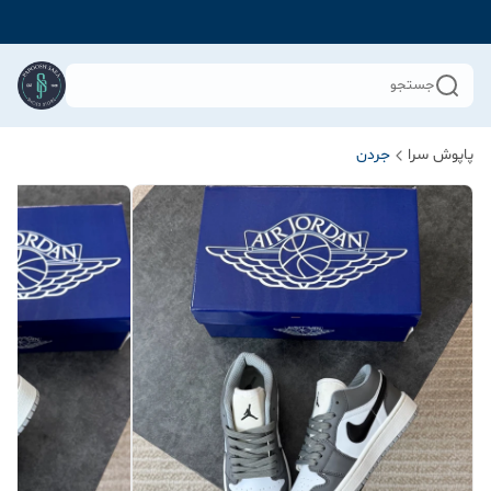
جستجو
پاپوش سرا
جردن