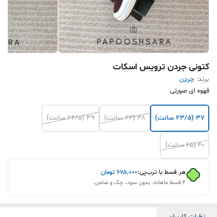
کتونی جردن ترویس اسکات
برند:
جردن
قهوه ای صورتی
۳۷ (۲۳/۵ سانت)
۳۸ (۲۴ سانت)
۳۹ (۲۴/۵ سانت)
۴۰ (۲۵ سانت)
هر قسط با ترب‌پی:
۶۷۵٬۰۰۰
تومان
۴ قسط ماهانه. بدون سود، چک و ضامن.
نظرات کاربران