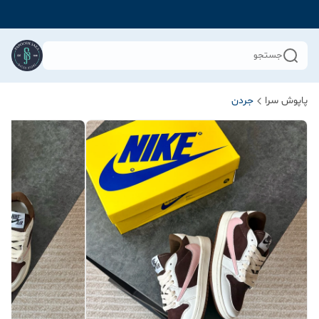
جستجو
پاپوش سرا
جردن