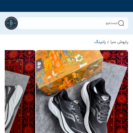
جستجو
پاپوش سرا
رانینگ