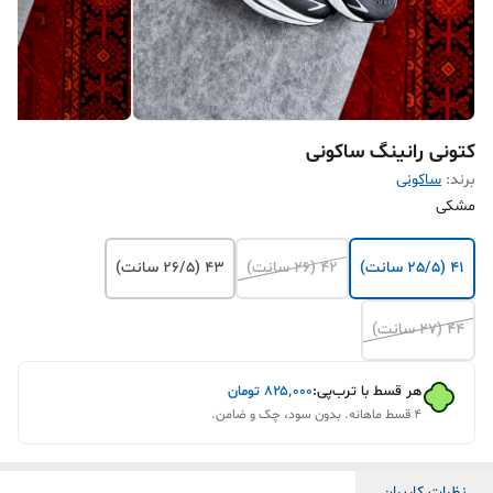
کتونی رانینگ ساکونی
برند:
ساکونی
مشکی
41 (25/5 سانت)
42 (26 سانت)
43 (26/5 سانت)
44 (27 سانت)
هر قسط با ترب‌پی:
۸۲۵٬۰۰۰
تومان
۴ قسط ماهانه. بدون سود، چک و ضامن.
نظرات کاربران