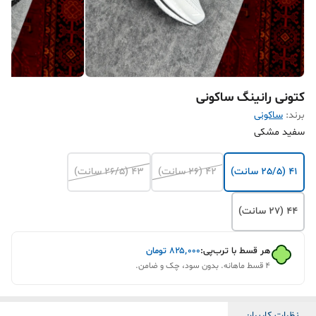
کتونی رانینگ ساکونی
برند:
ساکونی
سفید مشکی
41 (25/5 سانت)
42 (26 سانت)
43 (26/5 سانت)
44 (27 سانت)
هر قسط با ترب‌پی:
۸۲۵٬۰۰۰
تومان
۴ قسط ماهانه. بدون سود، چک و ضامن.
نظرات کاربران