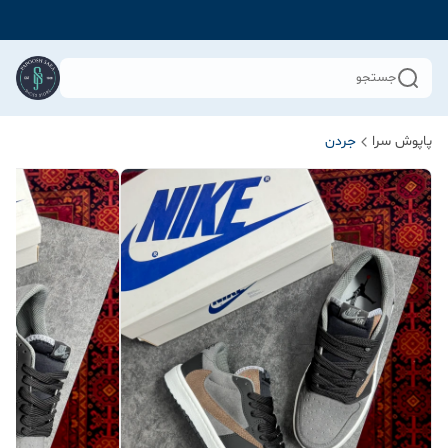
جستجو
پاپوش سرا
جردن