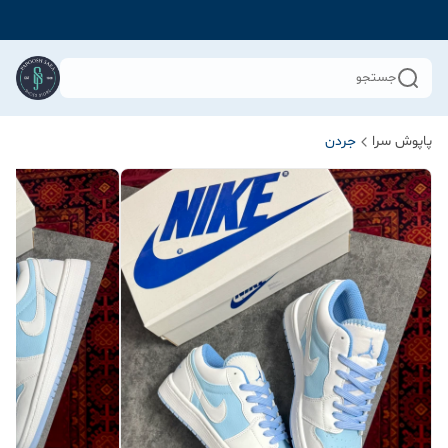
جستجو
پاپوش سرا
جردن