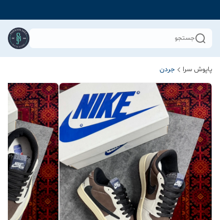
جستجو
پاپوش سرا
جردن