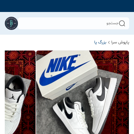
جستجو
پاپوش سرا
بزرگ پا