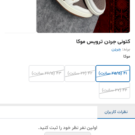
کتونی جردن ترویس موکا
برند:
جردن
موکا
41 (25/5 سانت)
42 (26 سانت)
43 (26/5 سانت)
44 (27 سانت)
نظرات کاربران
اولین نفر نظر خود را ثبت کنید.