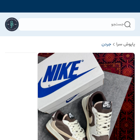
جستجو
پاپوش سرا
جردن