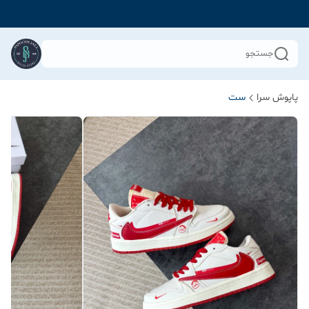
جستجو
پاپوش سرا
ست