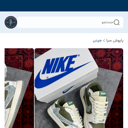
جستجو
پاپوش سرا
جردن