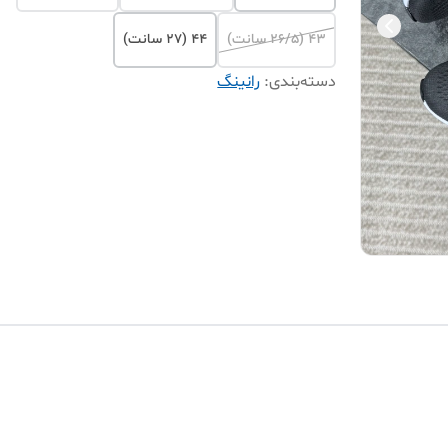
43 (۲۶/۵ سانت)
44 (۲۷ سانت)
دسته‌بندی
:
رانینگ