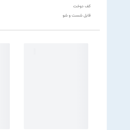
کف دوخت
قابل شست و شو