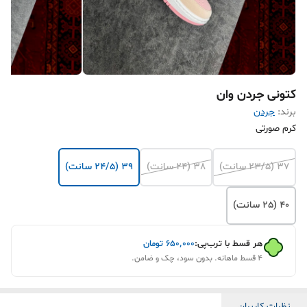
کتونی جردن وان
برند:
جردن
کرم صورتی
37 (23/5 سانت)
38 (24 سانت)
39 (24/5 سانت)
40 (25 سانت)
هر قسط با ترب‌پی:
۶۵۰٬۰۰۰
تومان
۴ قسط ماهانه. بدون سود، چک و ضامن.
نظرات کاربران