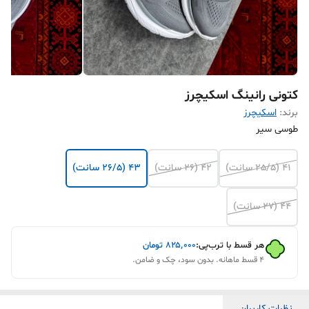
کتونی رانینگ اسکیچرز
برند:
اسکیچرز
طوسی سیر
41 (25/5 سانت)
42 (26 سانت)
43 (26/5 سانت)
44 (27 سانت)
هر قسط با ترب‌پی:
۸۲۵٬۰۰۰
تومان
۴ قسط ماهانه. بدون سود، چک و ضامن.
نظرات کاربران