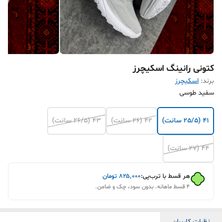
کتونی رانینگ اسکیچرز
برند:
اسکیچرز
سفید طوسی
41 (25/5 سانت)
42 (26 سانت)
43 (26/5 سانت)
44 (27 سانت)
هر قسط با ترب‌پی:
۸۲۵٬۰۰۰
تومان
۴ قسط ماهانه. بدون سود، چک و ضامن.
نظرات کاربران