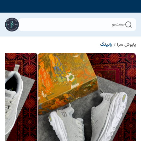
جستجو
پاپوش سرا
رانینگ