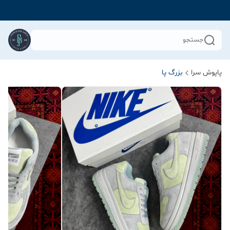
جستجو
پاپوش سرا
بزرگ پا