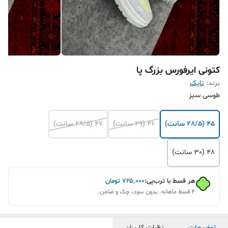
کتونی ایرفورس بزرگ پا
برند:
نایک
طوسی سبز
45 (28/5 سانت)
46 (29 سانت)
47 (29/5 سانت)
48 (30 سانت)
هر قسط با ترب‌پی:
۷۲۵٬۰۰۰
تومان
۴ قسط ماهانه. بدون سود، چک و ضامن.
توضیحات
نظرات کاربران