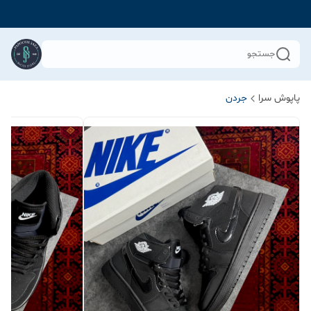
جستجو
پاپوش سرا
جردن