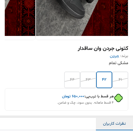
کتونی جردن وان ساقدار
برند:
جردن
مشکی تمام
44
43
42
41
هر قسط با ترب‌پی:
۶۵۰٬۰۰۰
تومان
۴ قسط ماهانه. بدون سود، چک و ضامن.
نظرات کاربران