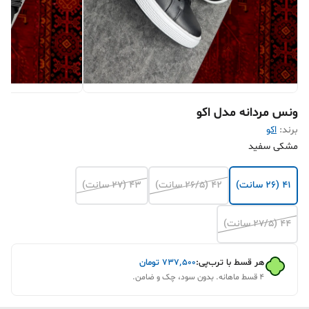
ونس مردانه مدل اکو
برند:
اکو
مشکی سفید
41 (26 سانت)
42 (26/5 سانت)
43 (27 سانت)
44 (27/5 سانت)
هر قسط با ترب‌پی:
۷۳۷٬۵۰۰
تومان
۴ قسط ماهانه. بدون سود، چک و ضامن.