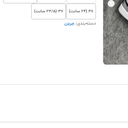
۳۸ (۲۴ سانت)
۳۷ (۲۳/۵ سانت)
دسته‌بندی
:
جردن