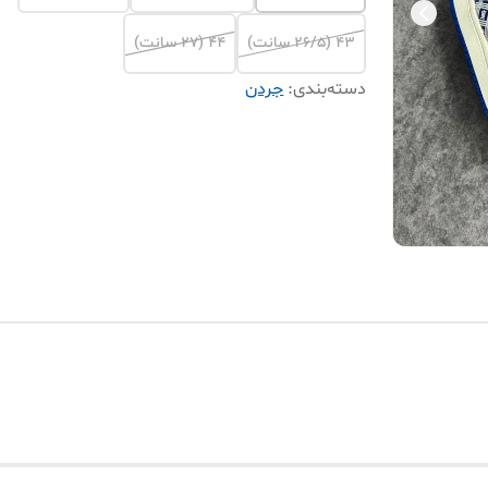
۴۳ (۲۶/۵ سانت)
۴۴ (۲۷ سانت)
دسته‌بندی
:
جردن