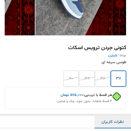
کتونی جردن ترویس اسکات
برند:
جردن
طوسی سرمه ای
۴۰
۳۹
۳۸
۳۷
هر قسط با ترب‌پی:
۵۷۵٬۰۰۰
تومان
۴ قسط ماهانه. بدون سود، چک و ضامن.
نظرات کاربران