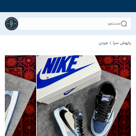
جستجو
پاپوش سرا
جردن