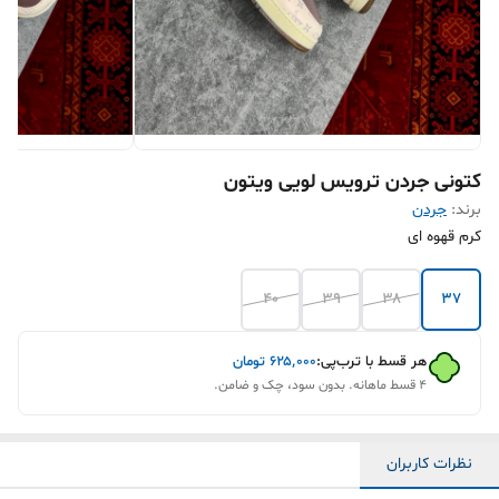
کتونی جردن ترویس لویی ویتون
برند:
جردن
کرم قهوه ای
۴۰
۳۹
۳۸
۳۷
هر قسط با ترب‌پی:
۶۲۵٬۰۰۰
تومان
۴ قسط ماهانه. بدون سود، چک و ضامن.
نظرات کاربران