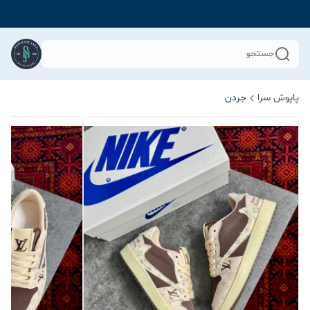
جستجو
پاپوش سرا
جردن