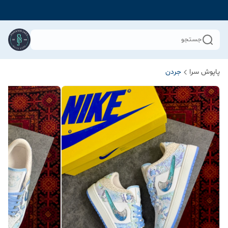
جستجو
پاپوش سرا
جردن