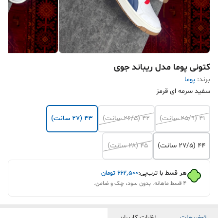
کتونی پوما مدل ریباند جوی
برند:
پوما
سفید سرمه ای قرمز
۴۱ (25/9 سانت)
۴۲ (۲۶/۵ سانت)
۴۳ (۲۷ سانت)
۴۴ (۲۷/۵ سانت)
۴۵ (۲۸ سانت)
هر قسط با ترب‌پی:
۶۶۲٬۵۰۰
تومان
۴ قسط ماهانه. بدون سود، چک و ضامن.
توضیحات
نظرات کاربران